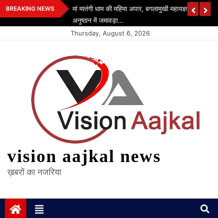
Skip
मां मातंगी धाम की महिमा अपार, बगलामुखी महायज्ञ रचा इतिहा
BREAKING NEWS
to
अनुष्ठान में जमावड़ा…
content
Thursday, August 6, 2026
vision aajkal news
ख़बरों का नजरिया