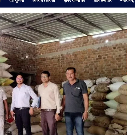
व
देश दुनियां
अपराध / हादसा
ख़बरें राज्यों की
खेल समाचार
मनोरंजन,