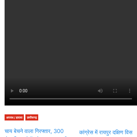
अपराध / हादसा
छत्तीसगढ़
चाय बेचने वाला गिरफ्तार, 300
कांग्रेस में रायपुर दक्षिण विस