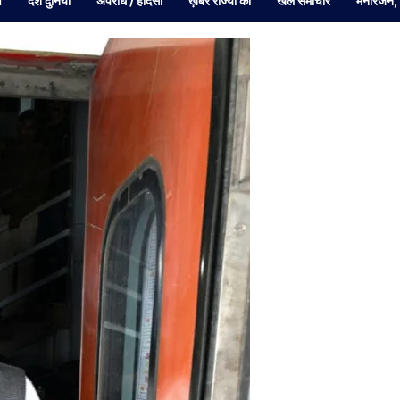
व
देश दुनियां
अपराध / हादसा
ख़बरें राज्यों की
खेल समाचार
मनोरंजन,