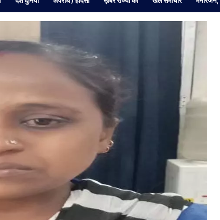
व
देश दुनियां
अपराध / हादसा
ख़बरें राज्यों की
खेल समाचार
मनोरंजन,