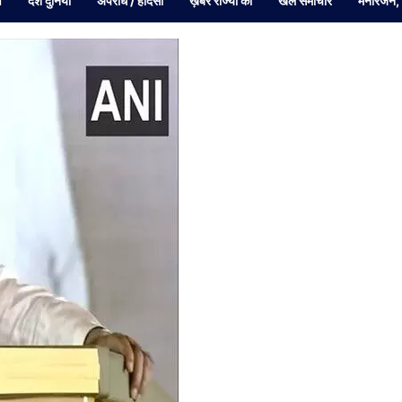
व
देश दुनियां
अपराध / हादसा
ख़बरें राज्यों की
खेल समाचार
मनोरंजन,