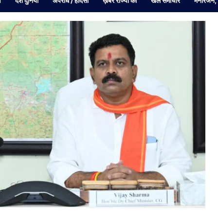
व
देश दुनियां
अपराध / हादसा
ख़बरें राज्यों की
खेल समाचार
मनोरंजन,