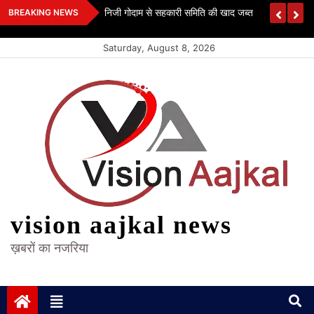
Skip
मां मातंगी धाम की महिमा अपार, बगलामुखी महायज्ञ रचा इतिहा
BREAKING NEWS
to
अनुष्ठान में जमावड़ा…
content
Saturday, August 8, 2026
vision aajkal news
ख़बरों का नजरिया