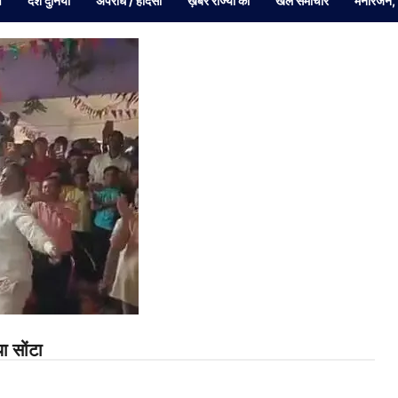
व
देश दुनियां
अपराध / हादसा
ख़बरें राज्यों की
खेल समाचार
मनोरंजन,
ा सोंटा