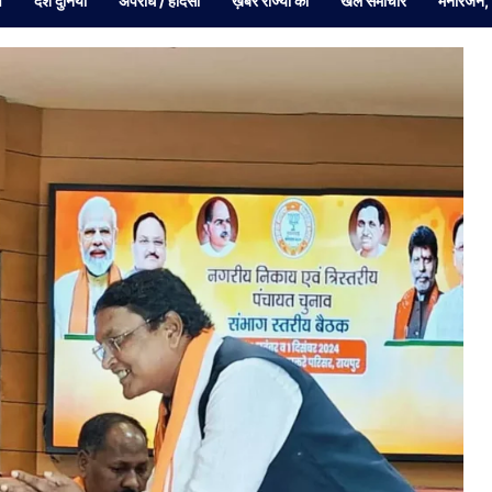
व
देश दुनियां
अपराध / हादसा
ख़बरें राज्यों की
खेल समाचार
मनोरंजन,