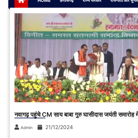
HOME
छत्तीसगढ़
राज्य सरकार
राजनीती और चुना
नवागढ़ पहुंचे CM साय बाबा गुरु घासीदास जयंती समारोह मे
21/12/2024
Admin