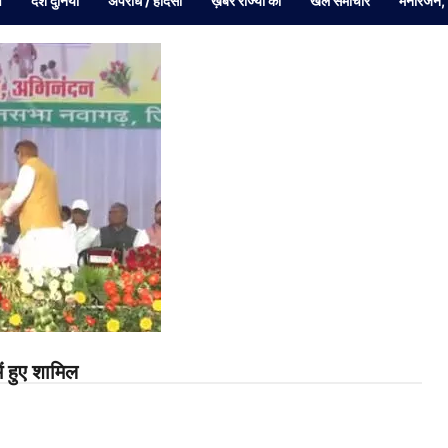
व
देश दुनियां
अपराध / हादसा
ख़बरें राज्यों की
खेल समाचार
मनोरंजन,
ं हुए शामिल