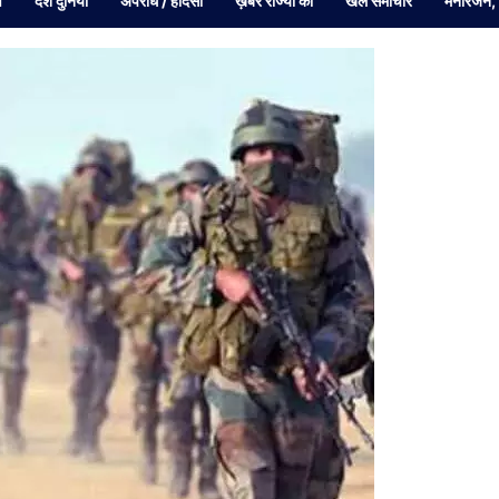
व
देश दुनियां
अपराध / हादसा
ख़बरें राज्यों की
खेल समाचार
मनोरंजन,