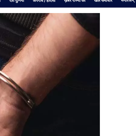
व
देश दुनियां
अपराध / हादसा
ख़बरें राज्यों की
खेल समाचार
मनोरंजन,