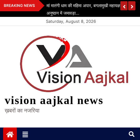
Skip
मां मातंगी धाम की महिमा अपार, बगलामुखी महायज्ञ रचा इतिहा
BREAKING NEWS
to
अनुष्ठान में जमावड़ा…
content
Saturday, August 8, 2026
vision aajkal news
ख़बरों का नजरिया