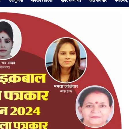
व
देश दुनियां
अपराध / हादसा
ख़बरें राज्यों की
खेल समाचार
मनोरंजन,